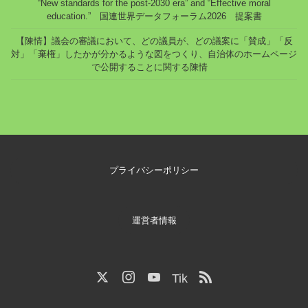
“New standards for the post-2030 era” and “Effective moral
education.” 国連世界データフォーラム2026 提案書
【陳情】議会の審議において、どの議員が、どの議案に「賛成」「反
対」「棄権」したかが分かるような図をつくり、自治体のホームページ
で公開することに関する陳情
プライバシーポリシー
運営者情報
Tik