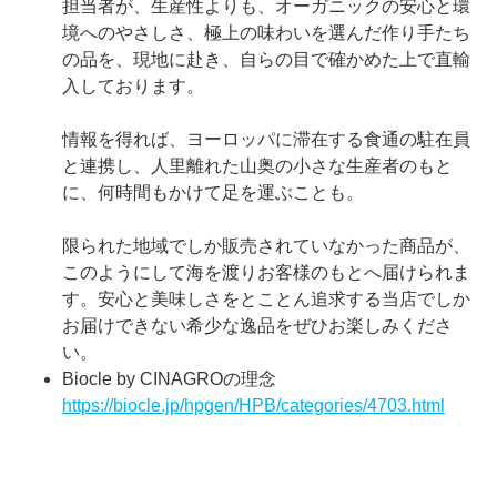
担当者が、生産性よりも、オーガニックの安心と環
境へのやさしさ、極上の味わいを選んだ作り手たち
の品を、現地に赴き、自らの目で確かめた上で直輸
入しております。
情報を得れば、ヨーロッパに滞在する食通の駐在員
と連携し、人里離れた山奥の小さな生産者のもと
に、何時間もかけて足を運ぶことも。
限られた地域でしか販売されていなかった商品が、
このようにして海を渡りお客様のもとへ届けられま
す。安心と美味しさをとことん追求する当店でしか
お届けできない希少な逸品をぜひお楽しみくださ
い。
Biocle by CINAGROの理念
https://biocle.jp/hpgen/HPB/categories/4703.html